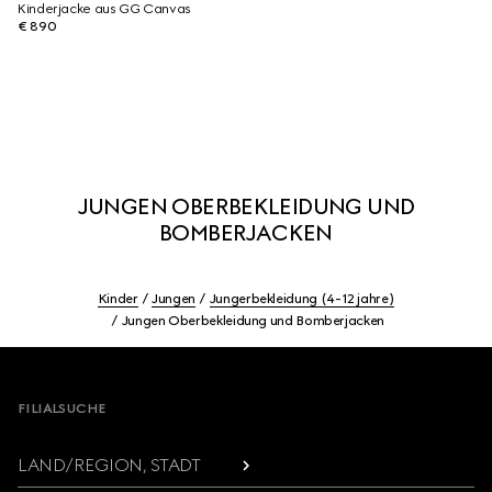
Kinderjacke aus GG Canvas
€ 890
JUNGEN OBERBEKLEIDUNG UND
BOMBERJACKEN
Kinder
Jungen
Jungerbekleidung (4-12 jahre)
Jungen Oberbekleidung und Bomberjacken
Footer
FILIALSUCHE
LAND/REGION, STADT