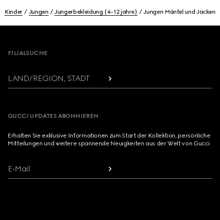
Kinder
Jungen
Jungerbekleidung (4-12 jahre)
Jungen Mäntel und Jacken
Footer
FILIALSUCHE
LAND/REGION, STADT
GUCCI UPDATES ABONNIEREN
Erhalten Sie exklusive Informationen zum Start der Kollektion, persönliche
Mitteilungen und weitere spannende Neuigkeiten aus der Welt von Gucci.
E-Mail