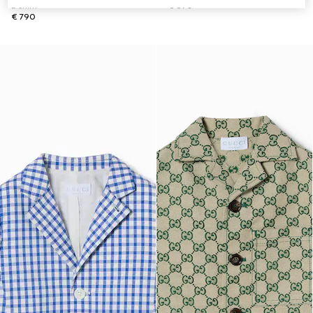
Denim
€ 890
€ 790