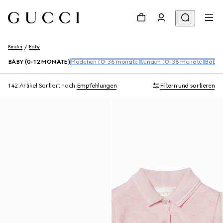
Kinder
Baby
BABY (0-12 MONATE)
Mädchen (0-36 monate)
Jungen (0-36 monate)
Baby 
142 Artikel
Sortiert nach
Empfehlungen
Filtern und sortieren