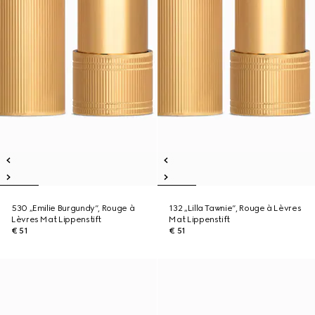
530 „Emilie Burgundy“, Rouge à
132 „Lilla Tawnie“, Rouge à Lèvres
Lèvres Mat Lippenstift
Mat Lippenstift
€ 51
€ 51