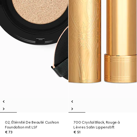
02, Étérnité De Beauté Cushion
700 Crystal Black, Rouge à
Foundation mit LSF
Lèvres Satin Lippenstift
€ 73
€ 51