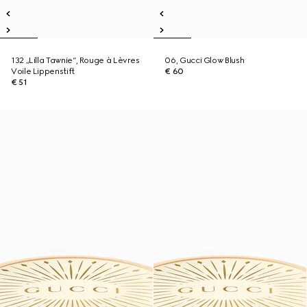
132 „Lilla Tawnie“, Rouge à Lèvres
06, Gucci Glow Blush
Voile Lippenstift
€ 60
€ 51