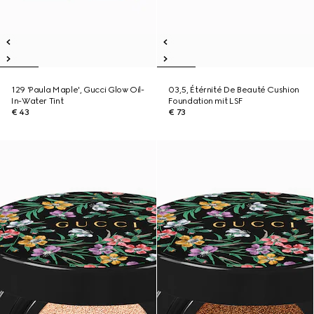
129 'Paula Maple', Gucci Glow Oil-
03,5, Étérnité De Beauté Cushion
In-Water Tint
Foundation mit LSF
€ 43
€ 73