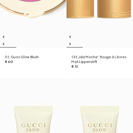
01, Gucci Glow Blush
133 „Ida Mocha“, Rouge à Lèvres
€ 60
Mat Lippenstift
€ 51