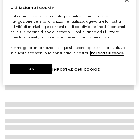
Utilizziamo i cookie
Cravatta in seta con dettaglio Doppia G
CHF 170
Utilizziamo i cookie e tecnologie simili per migliorare la
navigazione del sito, analizzarne l'utilizzo, agevolare la nostra
Variante
blu scuro
attività di marketing e consentirle di condividere i nostri contenuti
nelle sue pagine di social network. Continuando ad utilizzare
questo sito web, lei accetta le presenti condizioni d'uso.
Per maggiori informazioni su queste tecnologie e sul loro utilizzo
in questo sito web, può consultare la nostra
Politica sui cookie
.
OK
IMPOSTAZIONI COOKIE