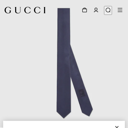
1
/
4