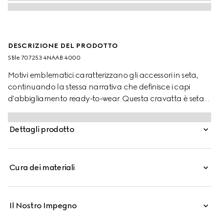
DESCRIZIONE DEL PRODOTTO
Stile ‎707253 4NAAB 4000
Motivi emblematici caratterizzano gli accessori in seta,
continuando la stessa narrativa che definisce i capi
d'abbigliamento ready-to-wear. Questa cravatta è seta
blu scuro è decorata dall'inconfondibile dettaglio
Doppia G.
Dettagli prodotto
Cura dei materiali
Il Nostro Impegno