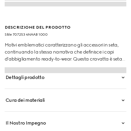
DESCRIZIONE DEL PRODOTTO
Stile ‎707253 4NAAB 1000
Motivi emblematici caratterizzano gli accessori in seta,
continuando la stessa narrativa che definisce i capi
d'abbigliamento ready-to-wear. Questa cravatta è seta
nera è decorata dall'inconfondibile dettaglio Doppia G.
Dettagli prodotto
Cura dei materiali
Il Nostro Impegno