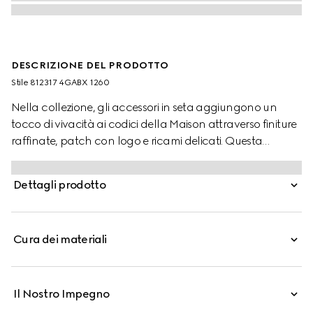
DESCRIZIONE DEL PRODOTTO
Stile ‎812317 4GABX 1260
Nella collezione, gli accessori in seta aggiungono un
tocco di vivacità ai codici della Maison attraverso finiture
raffinate, patch con logo e ricami delicati. Questa
sciarpa è realizzata in jacquard di cashmere GG e
impreziosita da finiture con frange.
Dettagli prodotto
Cura dei materiali
Il Nostro Impegno