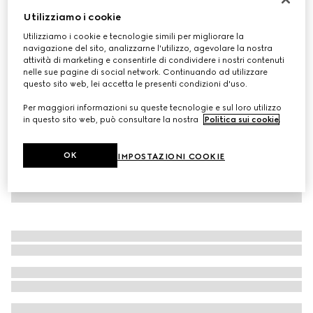
Utilizziamo i cookie
Sciarpa in cashmere GG
CHF 860
Utilizziamo i cookie e tecnologie simili per migliorare la
navigazione del sito, analizzarne l'utilizzo, agevolare la nostra
Variante
grigio scuro e nero
attività di marketing e consentirle di condividere i nostri contenuti
nelle sue pagine di social network. Continuando ad utilizzare
questo sito web, lei accetta le presenti condizioni d'uso.
Per maggiori informazioni su queste tecnologie e sul loro utilizzo
in questo sito web, può consultare la nostra
Politica sui cookie
.
OK
IMPOSTAZIONI COOKIE