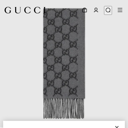
1
/
3