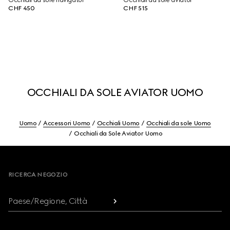
Occhiali da sole navigator
Occhiali da sole aviator
CHF 450
CHF 515
OCCHIALI DA SOLE AVIATOR UOMO
Uomo
Accessori Uomo
Occhiali Uomo
Occhiali da sole Uomo
Occhiali da Sole Aviator Uomo
Footer
RICERCA NEGOZIO
Paese/Regione, Città