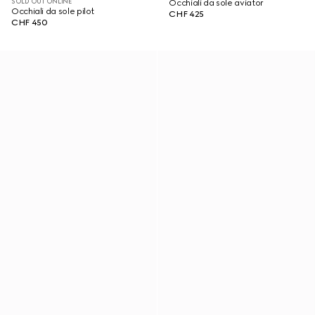
SOLD OUT ONLINE
Occhiali da sole aviator
Occhiali da sole pilot
CHF 425
CHF 450