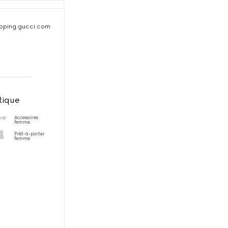
pping.gucci.com
tique
Accessoires
femme
Prêt-à-porter
femme