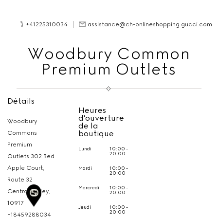
+41225310034
assistance@ch-onlineshopping.gucci.com
Woodbury Common
Premium Outlets
Détails
Heures
d'ouverture
Woodbury
de la
boutique
Commons
Premium
Lundi
10:00 -
20:00
Outlets 302 Red
Apple Court,
Mardi
10:00 -
20:00
Route 32
Mercredi
10:00 -
Central Valley,
20:00
10917
Jeudi
10:00 -
20:00
+18459288034