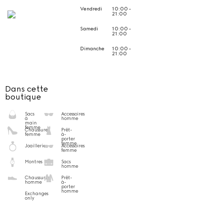
Vendredi
10:00 -
21:00
Samedi
10:00 -
21:00
Dimanche
10:00 -
21:00
Dans cette
boutique
Sacs
Accessoires
à
homme
main
femme
Chaussures
Prêt-
femme
à-
porter
femme
Joaillerie
Accessoires
femme
Montres
Sacs
homme
Chaussures
Prêt-
homme
à-
porter
homme
Exchanges
only