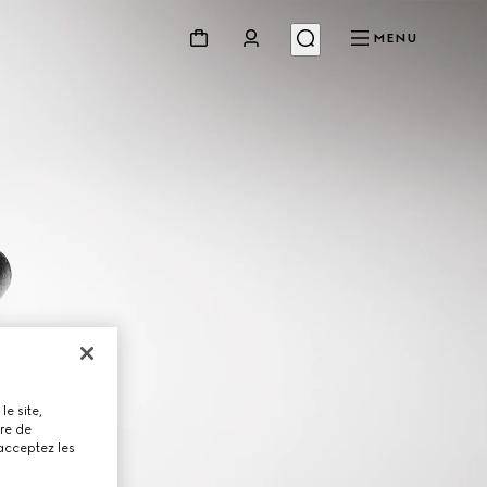
MENU
le site,
tre de
 acceptez les