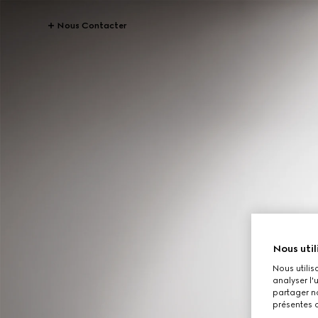
Nous Contacter
Nous util
Nous utilis
analyser l'
partager no
présentes c