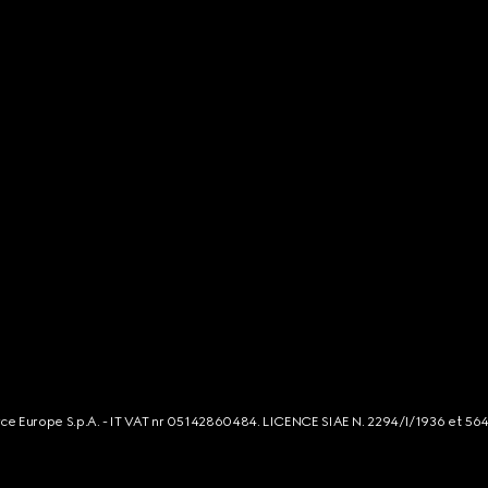
rce Europe S.p.A. - IT VAT nr 05142860484. LICENCE SIAE N. 2294/I/1936 et 56