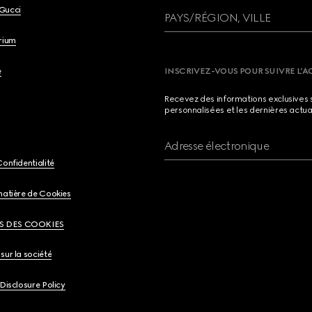
Gucci
PAYS/RÉGION, VILLE
brium
e
INSCRIVEZ-VOUS POUR SUIVRE L’A
Recevez des informations exclusives 
personnalisées et les dernières actua
Adresse électronique
Confidentialité
matière de Cookies
S DES COOKIES
sur la société
 Disclosure Policy