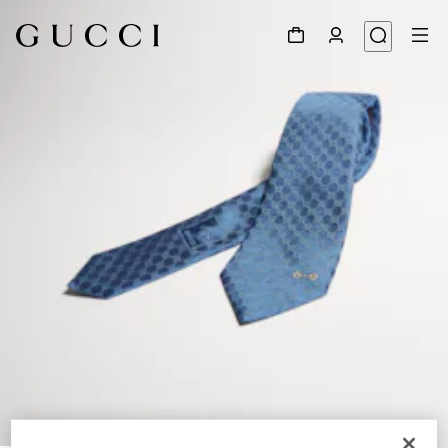
1
/
3