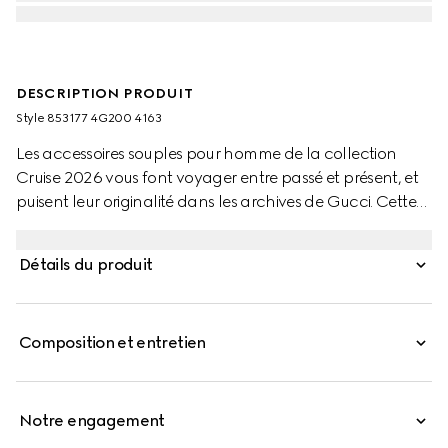
DESCRIPTION PRODUIT
Style ‎853177 4G200 4163
Les accessoires souples pour homme de la collection
Cruise 2026 vous font voyager entre passé et présent, et
puisent leur originalité dans les archives de Gucci. Cette
écharpe douce en jacquard de laine GG est rehaussée
de finitions à franges.
Détails du produit
Composition et entretien
Notre engagement