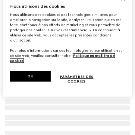
Nous utilisons des cookies
Écharpe en jacquard de laine GG
Nous utilisons des cookies et des technologies similaires pour
CHF 310
améliorer la navigation sur le site, analyser l'utilisation qui en est
Déclinaisons
bleu marine et gris clair
faite, contribuer à nos efforts de marketing et vous permettre de
partager nos contenus sur vos réseaux sociaux. En continuant à
utiliser ce site web, vous acceptez les présentes conditions
d'utilisation.
Pour plus d'informations sur ces technologies et leur utilisation sur
ce site web, veuillez consulter notre
Politique en matière de
cookies
.
OK
PARAMÈTRES DES
COOKIES