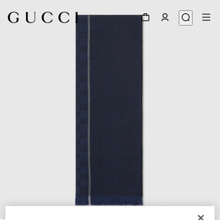
1
/
3