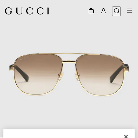
1
/
4