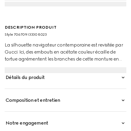
DESCRIPTION PRODUIT
Style ‎706709 I3330 8023
La silhouette navigateur contemporaine est revisitée par
Gucci. Ici, des embouts en acétate couleur écaille de
tortue agrémentent les branches de cette monture en
métal doré. Des nervures gravées rehaussent la silhouette,
lui conférant une touche unique.
Détails du produit
Composition et entretien
Notre engagement