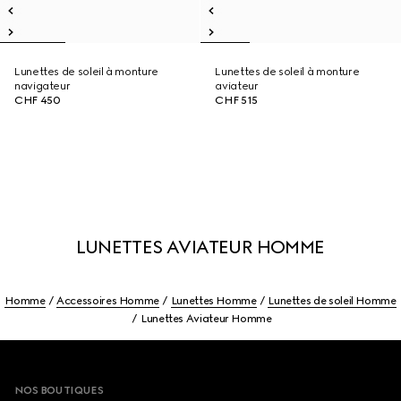
Lunettes de soleil à monture
Lunettes de soleil à monture
navigateur
aviateur
CHF 450
CHF 515
LUNETTES AVIATEUR HOMME
Homme
Accessoires Homme
Lunettes Homme
Lunettes de soleil Homme
Lunettes Aviateur Homme
Footer
NOS BOUTIQUES