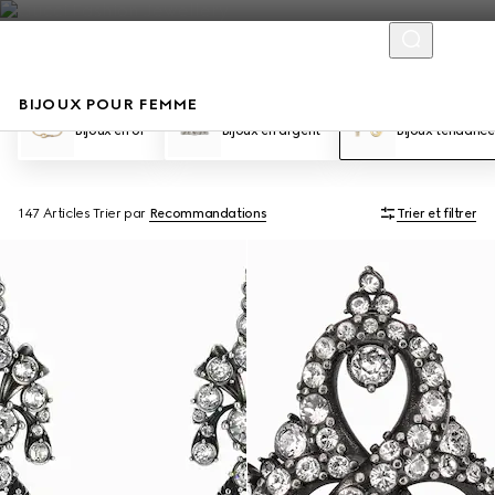
BIJOUX POUR FEMME
Bijoux en or
Bijoux en argent
Bijoux tendance
147 Articles
Trier par
Recommandations
Trier et filtrer