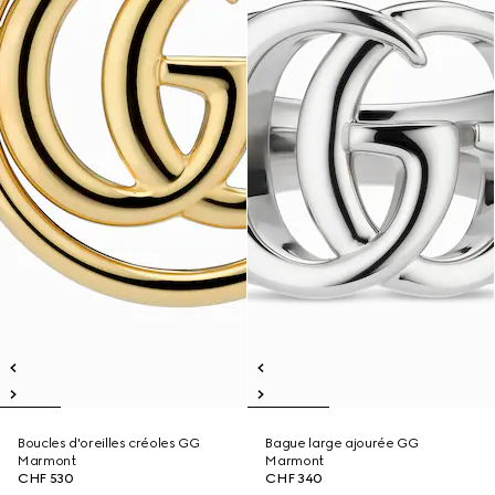
Boucles d'oreilles créoles GG
Bague large ajourée GG
Marmont
Marmont
CHF 530
CHF 340