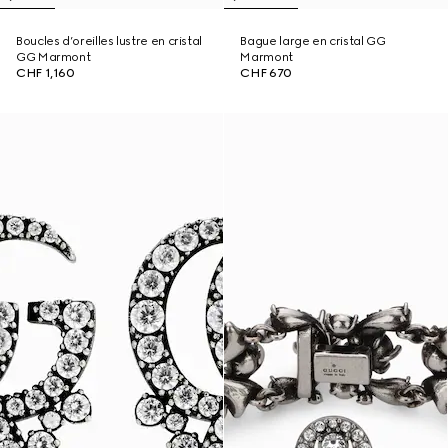
Boucles d’oreilles lustre en cristal
Bague large en cristal GG
GG Marmont
Marmont
CHF 1,160
CHF 670