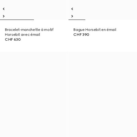
Bracelet-manchette à motif
Bague Horsebit en émail
Horsebit avec émail
CHF 390
CHF 630