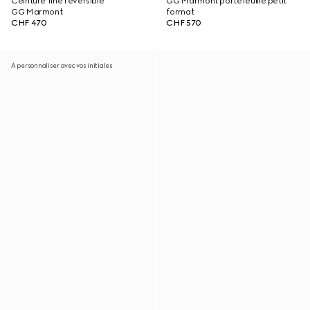
Ceinture fine réversible
GG Marmont portefeuille petit
GG Marmont
format
CHF 470
CHF 570
À personnaliser avec vos initiales