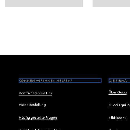
Footer
KÖNNEN WIR IHNEN HELFEN?
DIE FIRMA
Über Gucci
Kontaktieren Sie Uns
Meine Bestellung
Gucci Equili
Häufig gestellte Fragen
Ethikkodex