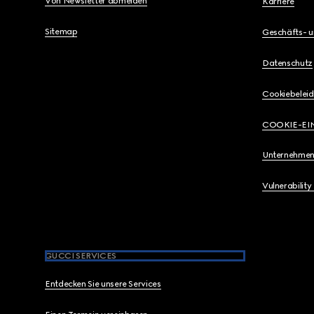
Von Newsletter abmelden
Karriere
Sitemap
Geschäfts- 
Datenschutz
Cookiebeleid
COOKIE-EI
Unternehmen
Vulnerability
GUCCI SERVICES
Entdecken Sie unsere Services