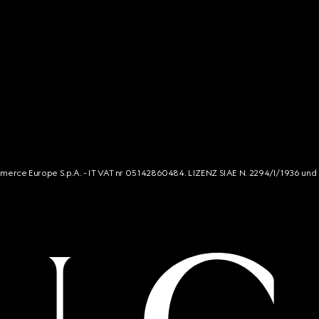
mmerce Europe S.p.A. - IT VAT nr 05142860484. LIZENZ SIAE N. 2294/I/1936 und