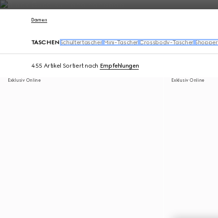
Kontakt
Damen
TASCHEN
Schultertaschen
Mini-Taschen
Crossbody-Taschen
Shopper
455 Artikel
Sortiert nach
Empfehlungen
Exklusiv Online
Exklusiv Online