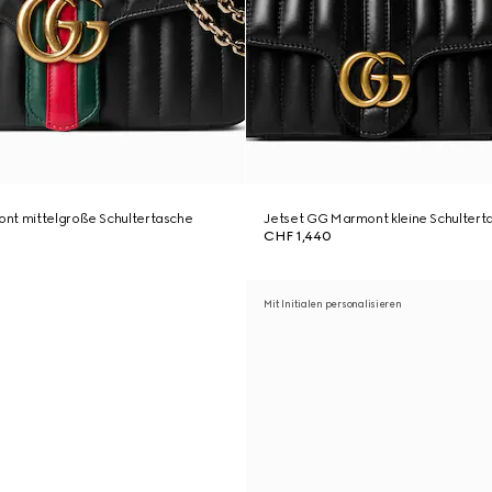
nt mittelgroße Schultertasche
Jetset GG Marmont kleine Schultert
CHF 1,440
Mit Initialen personalisieren