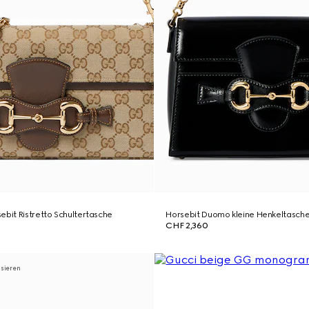
ebit Ristretto Schultertasche
Horsebit Duomo kleine Henkeltasch
CHF 2,360
isieren