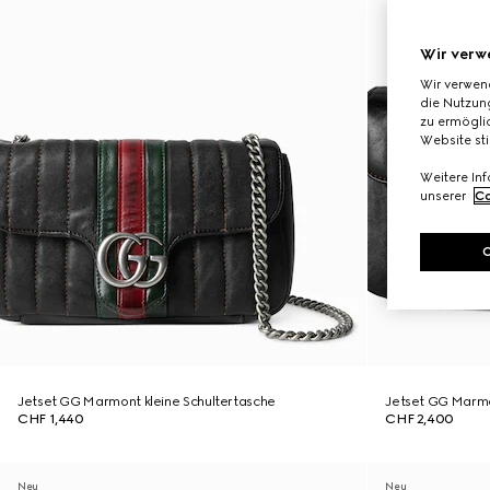
Wir verw
Wir verwen
die Nutzung
zu ermöglic
Website st
Weitere In
unserer
Co
Jetset GG Marmont kleine Schultertasche
Jetset GG Marmo
CHF 1,440
CHF 2,400
Neu
Neu