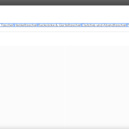
 Taschen
Henkeltaschen
Rucksäcke & Gürteltaschen
Clutches und Abendtaschen
P