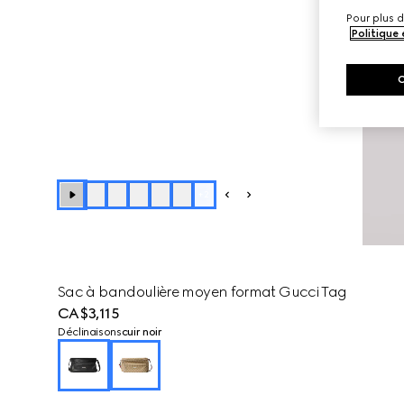
Pour plus d
Politique
+
2
Sac à bandoulière moyen format Gucci Tag
CA$3,115
Déclinaisons
cuir noir