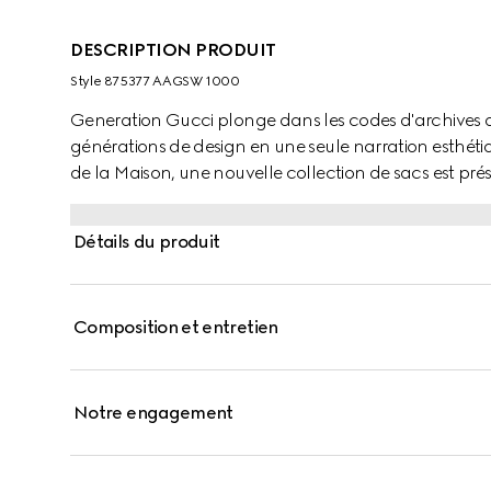
DESCRIPTION PRODUIT
Style ‎875377 AAGSW 1000
Generation Gucci plonge dans les codes d'archives 
générations de design en une seule narration esthéti
de la Maison, une nouvelle collection de sacs est pré
souple apporte une texture riche à ce sac à bandoul
Détails du produit
Composition et entretien
Notre engagement