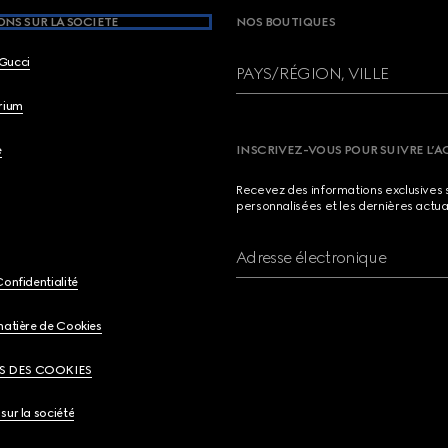
NS SUR LA SOCIETE
NOS BOUTIQUES
Gucci
PAYS/RÉGION, VILLE
brium
e
INSCRIVEZ-VOUS POUR SUIVRE L’A
Recevez des informations exclusives 
personnalisées et les dernières actua
Adresse électronique
Confidentialité
matière de Cookies
S DES COOKIES
sur la société