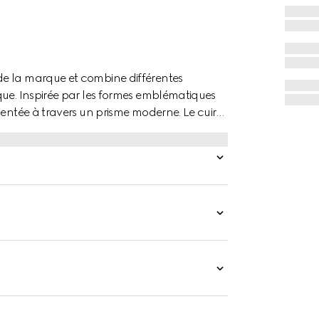
de la marque et combine différentes
que. Inspirée par les formes emblématiques
sentée à travers un prisme moderne. Le cuir
ière, agrémenté d'une plaque logo.