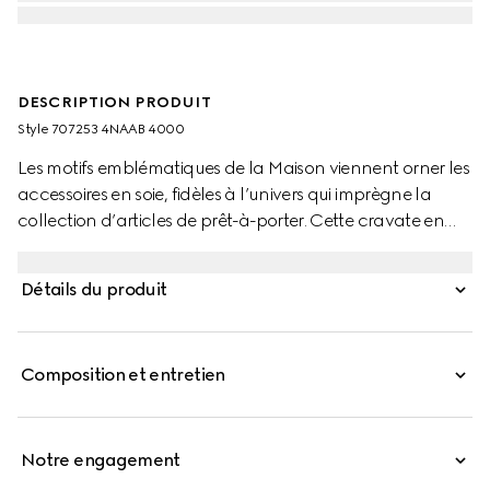
DESCRIPTION PRODUIT
Style ‎707253 4NAAB 4000
Les motifs emblématiques de la Maison viennent orner les
accessoires en soie, fidèles à l’univers qui imprègne la
collection d’articles de prêt-à-porter. Cette cravate en
soie bleu foncé est agrémentée de l’incontournable
emblème Double G, qui se présente sous la forme d’un
Détails du produit
détail subtil dans le coin.
Composition et entretien
Notre engagement