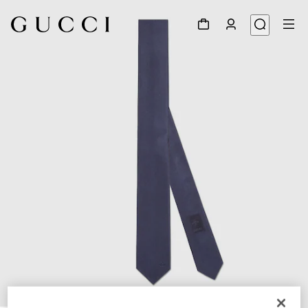
1
/
4