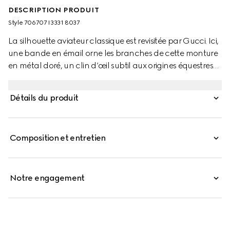
DESCRIPTION PRODUIT
Style ‎706707 I3331 8037
La silhouette aviateur classique est revisitée par Gucci. Ici,
une bande en émail orne les branches de cette monture
en métal doré, un clin d’œil subtil aux origines équestres
de la Maison. Le modèle est rehaussé de verres
Guccissima verts.
Détails du produit
Composition et entretien
Notre engagement