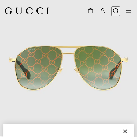
1
/
4