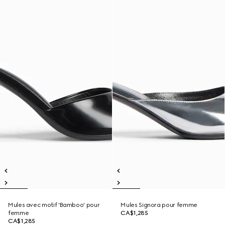
Mules avec motif 'Bamboo' pour
Mules Signora pour femme
femme
CA$1,285
CA$1,285