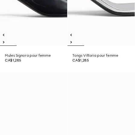
Mules Signora pour femme
Tongs Vittoria pour femme
CA$1,285
CA$1,285