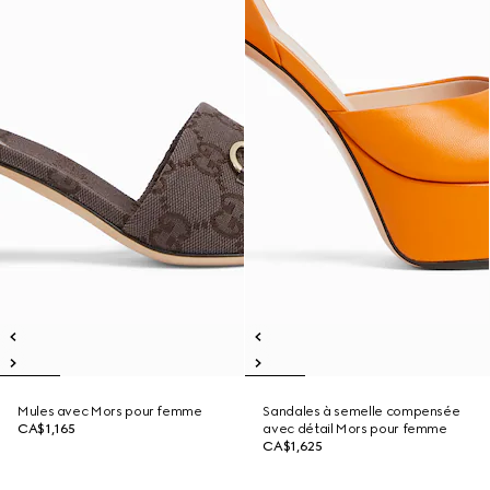
Mules avec Mors pour femme
Sandales à semelle compensée
CA$1,165
avec détail Mors pour femme
CA$1,625