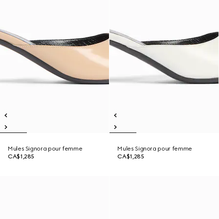
Mules Signora pour femme
Mules Signora pour femme
CA$1,285
CA$1,285