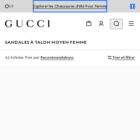
Explore les Chaussures d'été Pour Homme
2
/
2
Explorer les Chaussures d'été Pour Femme
SANDALES À TALON MOYEN FEMME
42 Articles
Trier par
Recommandations
Trier et filtrer