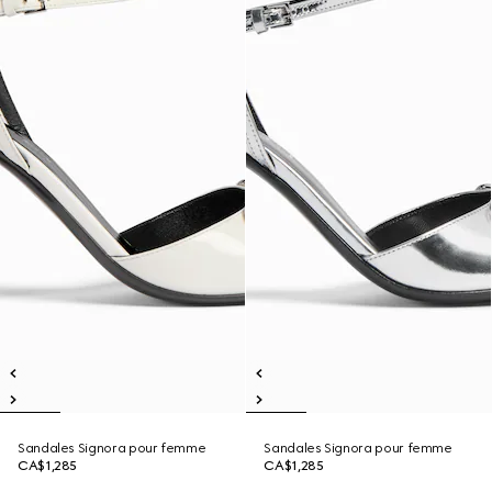
Sandales Signora pour femme
Sandales Signora pour femme
CA$1,285
CA$1,285