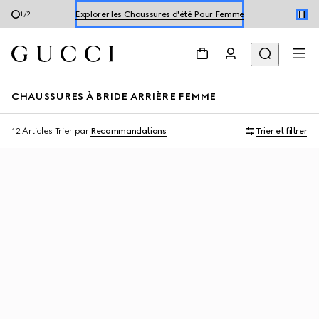
Explorer les Chaussures d'été Pour Femme
1
/
2
Explore les Chaussures d'été Pour Homme
Explorer les Chaussures d'été Pour Femme
CHAUSSURES À BRIDE ARRIÈRE FEMME
12 Articles
Trier par
Recommandations
Trier et filtrer