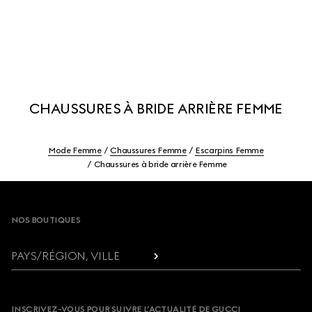
CHAUSSURES À BRIDE ARRIÈRE FEMME
Mode Femme
Chaussures Femme
Escarpins Femme
Chaussures à bride arrière Femme
Footer
NOS BOUTIQUES
PAYS/RÉGION, VILLE
INSCRIVEZ-VOUS POUR SUIVRE L’ACTUALITÉ DE GUCCI