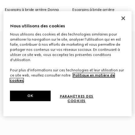
Escarpins à bride arrière Donna
Escarpins à bride arrière
pour femme
Boulevard pour femme
CA$1,585
CA$1,585
Nous utilisons des cookies
Nous utilisons des cookies et des technologies similaires pour
Nouveautés
Nouveautés
améliorer la navigation sur le site, analyser l'utilisation qui en est
faite, contribuer à nos efforts de marketing et vous permettre de
partager nos contenus sur vos réseaux sociaux. En continuant à
utiliser ce site web, vous acceptez les présentes conditions
d'utilisation.
Pour plus d'informations sur ces technologies et leur utilisation sur
ce site web, veuillez consulter notre
Politique en matière de
cookies
.
OK
PARAMÈTRES DES
COOKIES