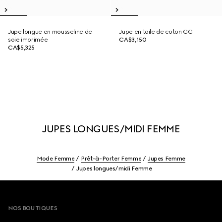
Jupe longue en mousseline de
Jupe en toile de coton GG
soie imprimée
CA$3,150
CA$5,325
JUPES LONGUES/MIDI FEMME
Mode Femme
Prêt-à-Porter Femme
Jupes Femme
Jupes longues/midi Femme
Footer
NOS BOUTIQUES