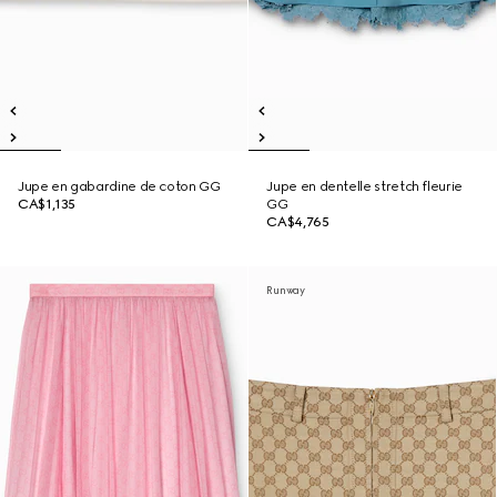
Jupe en gabardine de coton GG
Jupe en dentelle stretch fleurie
CA$1,135
GG
CA$4,765
Runway