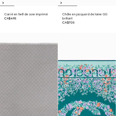
Carré en twill de soie imprimé
Châle en jacquard de laine GG
CA$495
brillant
CA$705