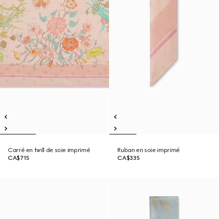
Carré en twill de soie imprimé
Ruban en soie imprimé
CA$715
CA$335