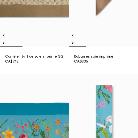
Carré en twill de soie imprimé GG
Ruban en soie imprimé
CA$715
CA$335