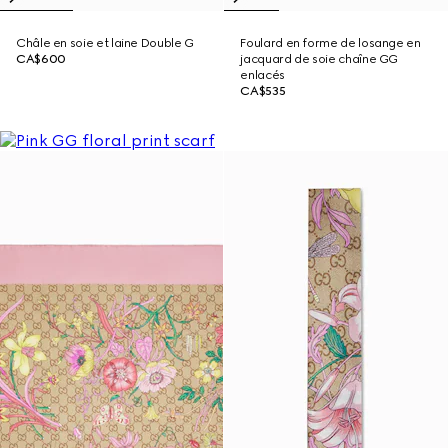
Châle en soie et laine Double G
Foulard en forme de losange en
CA$600
jacquard de soie chaîne GG
enlacés
CA$535