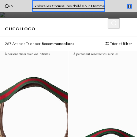
de maroquinerie, confectionnés dans des matières
Explorer les Chaussures d'été Pour Femme
1
/
2
monogrammées emblématiques.
Explore les Chaussures d'été Pour Homme
GUCCI LOGO
Explorer les Chaussures d'été Pour Femme
267 Articles
Trier par
Recommandations
Trier et filtrer
À personnaliser avec vos initiales
À personnaliser avec vos initiales