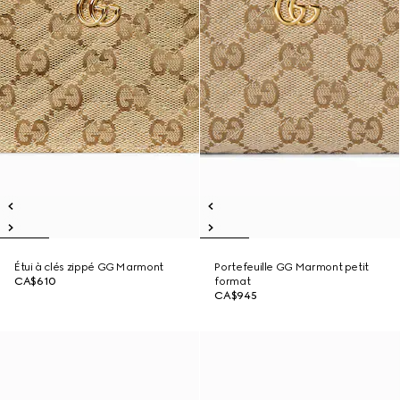
Étui à clés zippé GG Marmont
Portefeuille GG Marmont petit
CA$610
format
CA$945