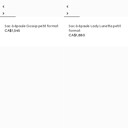
Sac à épaule Gossip petit format
Sac à épaule Lady Lunetta petit
CA$1,545
format
CA$1,880