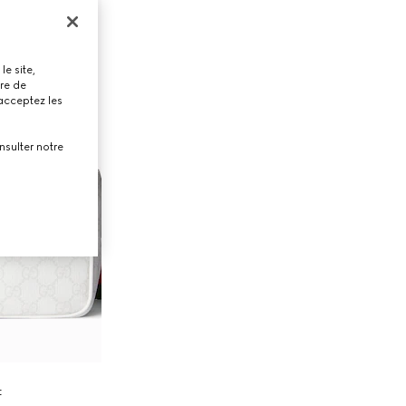
le site,
tre de
 acceptez les
nsulter notre
t