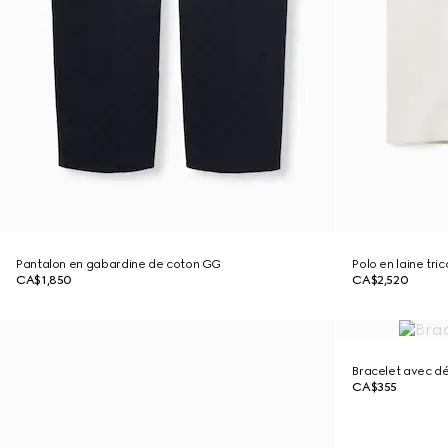
Pantalon en gabardine de coton GG
Polo en laine tr
CA$1,850
CA$2,520
Bracelet avec dé
CA$355