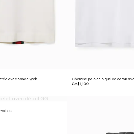
icotée avec bande Web
Chemise polo en piqué de coton ave
CA$1,100
tail GG