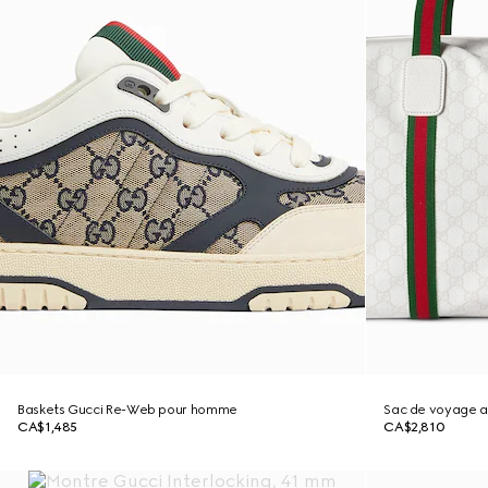
Baskets Gucci Re-Web pour homme
Sac de voyage 
CA$1,485
CA$2,810