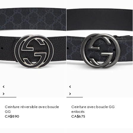
Ceinture réversible avec boucle
Ceinture avec boucle GG
GG
enlacés
CA$890
CA$675