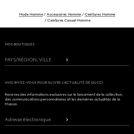
Mode Homme
Accessoires Homme
Ceintures Homme
Ceintures Casual Homme
Footer
NOS BOUTIQUES
PAYS/RÉGION, VILLE
INSCRIVEZ-VOUS POUR SUIVRE L’ACTUALITÉ DE GUCCI
Recevez des informations exclusives sur le lancement de la collection,
des communications personnalisées et les dernières actualités de la
Maison.
Adresse électronique