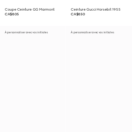
Coupe Ceinture GG Marmont
Ceinture Gucci Horsebit 1955
CA$805
CA$850
À personnaliser avec vos initiales
À personnaliser avec vos initiales