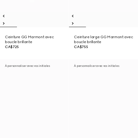
Ceinture GG Marmont avec
Ceinture large GG Marmont avec
boucle brillante
boucle brillante
CA$725
CA$755
À personnaliser avec vos initiales
À personnaliser avec vos initiales