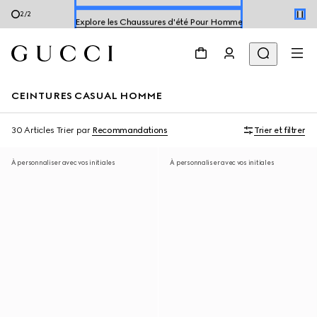
Explore les Chaussures d'été Pour Homme
2
/
2
Explorer les Chaussures d'été Pour Femme
CEINTURES CASUAL HOMME
30 Articles
Trier par
Recommandations
Trier et filtrer
À personnaliser avec vos initiales
À personnaliser avec vos initiales