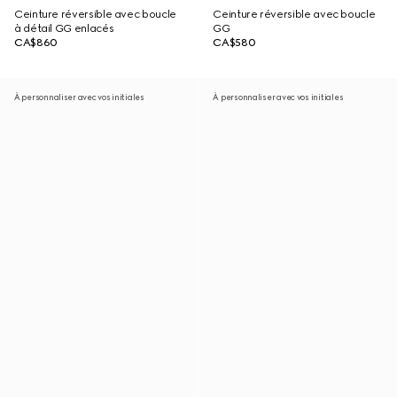
Ceinture réversible avec boucle
Ceinture réversible avec boucle
à détail GG enlacés
GG
CA$860
CA$580
À personnaliser avec vos initiales
À personnaliser avec vos initiales