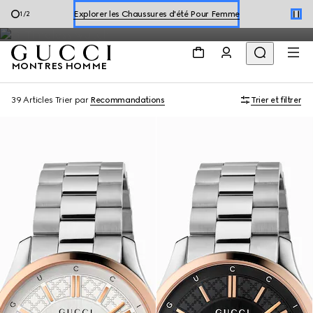
classiques et modernes, notamment dans les gammes G-Timeless,
Explore les Chaussures d'été Pour Homme
2
/
2
Gucci 25H et Gucci Dive.
Explorer les Chaussures d'été Pour Femme
MONTRES HOMME
39 Articles
Trier par
Recommandations
Trier et filtrer