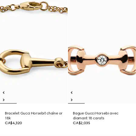
Bracelet Gucci Horsebit chaîne or
Bague Gucci Horsebi avec
18k
diamant 18 carats
CA$4,320
CA$2,035