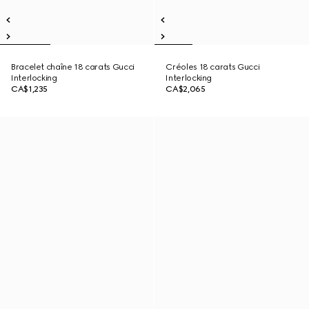
Bracelet chaîne 18 carats Gucci
Créoles 18 carats Gucci
Interlocking
Interlocking
CA$1,235
CA$2,065