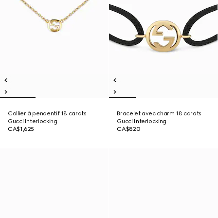
Collier à pendentif 18 carats
Bracelet avec charm 18 carats
Gucci Interlocking
Gucci Interlocking
CA$1,625
CA$820