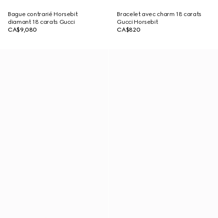
Bague contrarié Horsebit
Bracelet avec charm 18 carats
diamant 18 carats Gucci
Gucci Horsebit
CA$9,080
CA$820