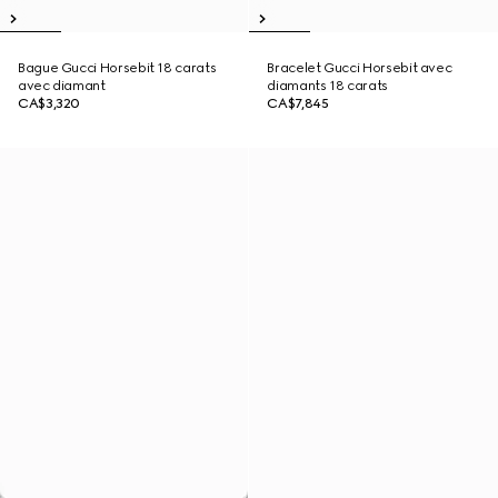
Bague Gucci Horsebit 18 carats
Bracelet Gucci Horsebit avec
avec diamant
diamants 18 carats
CA$3,320
CA$7,845