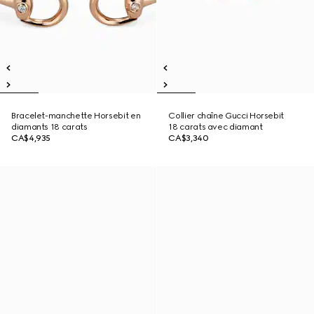
Bracelet-manchette Horsebit en
Collier chaîne Gucci Horsebit
diamants 18 carats
18 carats avec diamant
CA$4,935
CA$3,340