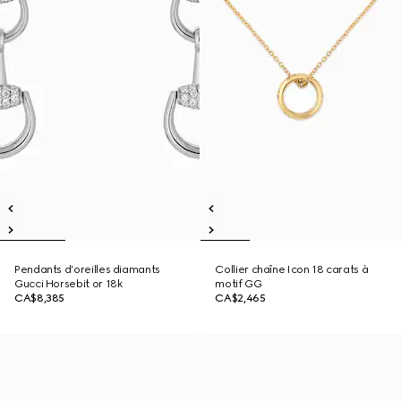
Pendants d’oreilles diamants
Collier chaîne Icon 18 carats à
Gucci Horsebit or 18k
motif GG
CA$8,385
CA$2,465