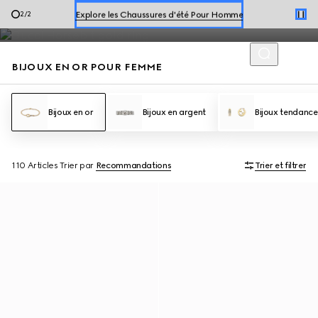
FEMME
Bijoux en Or
Explore les Chaussures d'été Pour Homme
2
/
2
Explorer les Chaussures d'été Pour Femme
BIJOUX EN OR POUR FEMME
Bijoux en or
Bijoux en argent
Bijoux tendance
110 Articles
Trier par
Recommandations
Trier et filtrer