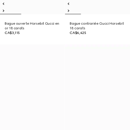
Bague ouverte Horsebit Gucci en
Bague contrariée Gucci Horsebit
or 18 carats
18 carats
CA$3,115
CA$6,425