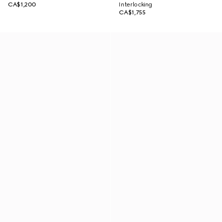
CA$1,200
Interlocking
CA$1,755