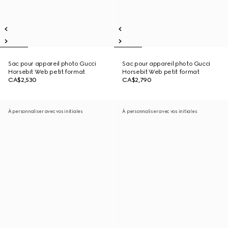
Sac pour appareil photo Gucci
Sac pour appareil photo Gucci
Horsebit Web petit format
Horsebit Web petit format
CA$2,530
CA$2,790
À personnaliser avec vos initiales
À personnaliser avec vos initiales