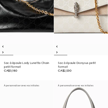
Sac à èpaule Lady Lunetta Chain
Sac à épaule Dionysus petit
petit format
format
CA$3,180
CA$2,530
À personnaliser avec vos initiales
À personnaliser avec vos initiales