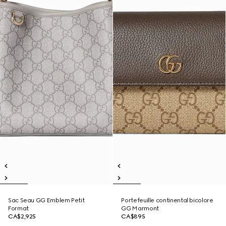
Sac Seau GG Emblem Petit
Portefeuille continental bicolore
Format
GG Marmont
CA$2,925
CA$895