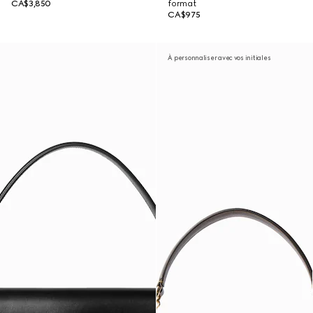
CA$3,850
format
CA$975
À personnaliser avec vos initiales