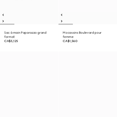
Sac à main Paparazzo grand
Mocassins Boulevard pour
format
femme
CA$5,125
CA$1,560