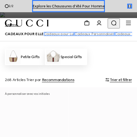
Découvrez les cadeaux de Saint‑Valentin parfaits pour elle parmi
Explorer les Chaussures d'été Pour Femme
1
/
2
la sélection de pièces d’exception de la Maison.
Cadeaux
CADEAUX POUR ELLE
Cadeaux pour Lui
Cadeaux Personnalisés
Cadeaux Par
Petite Gifts
Special Gifts
268 Articles
Trier par
Recommandations
Trier et filtrer
À personnaliser avec vos initiales