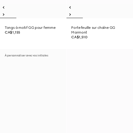
Tongs à motif GG pour femme
Portefeuille sur chaîne GG
CA$1,155
Marmont
CA$1,510
À personnaliser avec vos initiales