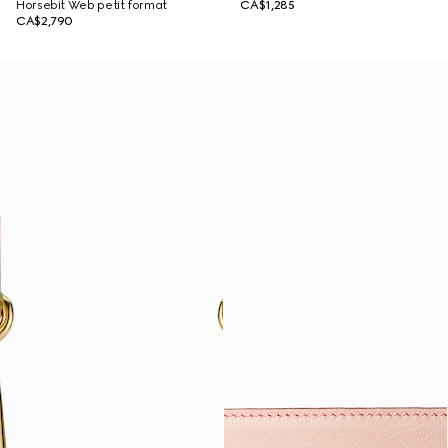
Horsebit Web petit format
CA$1,285
CA$2,790