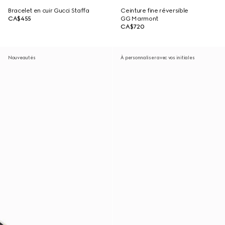
Bracelet en cuir Gucci Staffa
Ceinture fine réversible
CA$455
GG Marmont
CA$720
Nouveautés
À personnaliser avec vos initiales