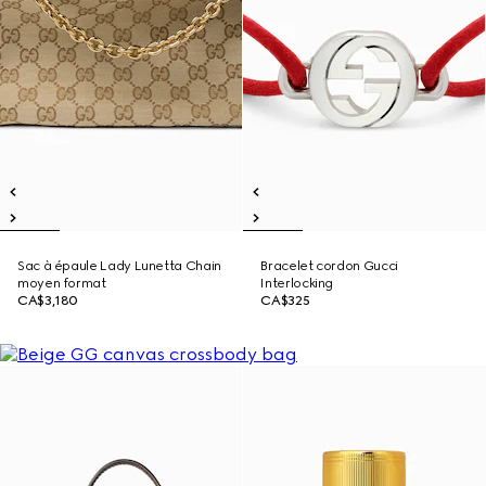
Sac à épaule Lady Lunetta Chain
Bracelet cordon Gucci
moyen format
Interlocking
CA$3,180
CA$325