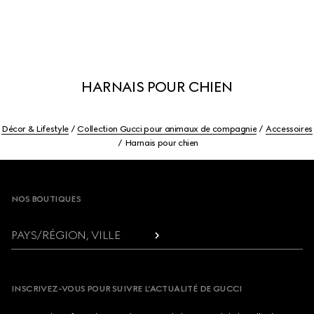
HARNAIS POUR CHIEN
Décor & Lifestyle
Collection Gucci pour animaux de compagnie
Accessoires
Harnais pour chien
Footer
NOS BOUTIQUES
PAYS/RÉGION, VILLE
INSCRIVEZ-VOUS POUR SUIVRE L’ACTUALITÉ DE GUCCI