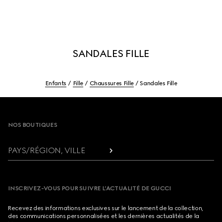
SANDALES FILLE
Enfants
Fille
Chaussures Fille
Sandales Fille
Footer
NOS BOUTIQUES
PAYS/RÉGION, VILLE
INSCRIVEZ-VOUS POUR SUIVRE L’ACTUALITÉ DE GUCCI
Recevez des informations exclusives sur le lancement de la collection,
des communications personnalisées et les dernières actualités de la