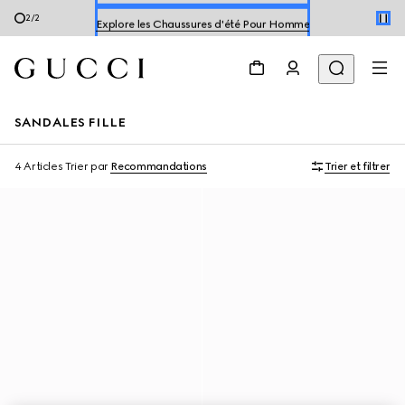
Explore les Chaussures d'été Pour Homme
2
/
2
Explorer les Chaussures d'été Pour Femme
SANDALES FILLE
4 Articles
Trier par
Recommandations
Trier et filtrer