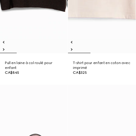
Pull en laine à col roulé pour
T-shirt pour enfant en coton avec
enfant
imprimé
CA$845
CA$325