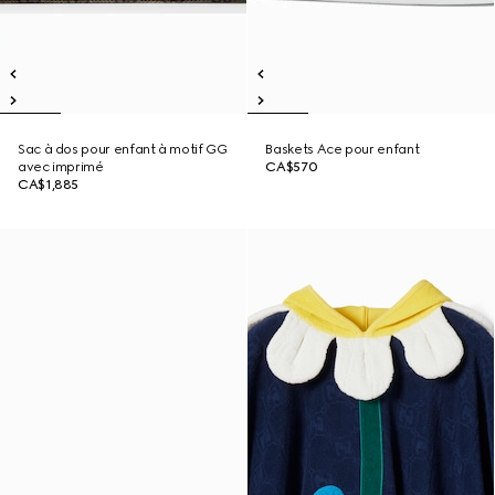
Sac à dos pour enfant à motif GG
Baskets Ace pour enfant
avec imprimé
CA$570
CA$1,885