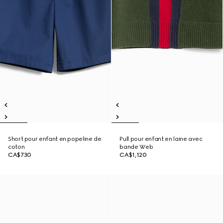
Short pour enfant en popeline de
Pull pour enfant en laine avec
coton
bande Web
CA$730
CA$1,120