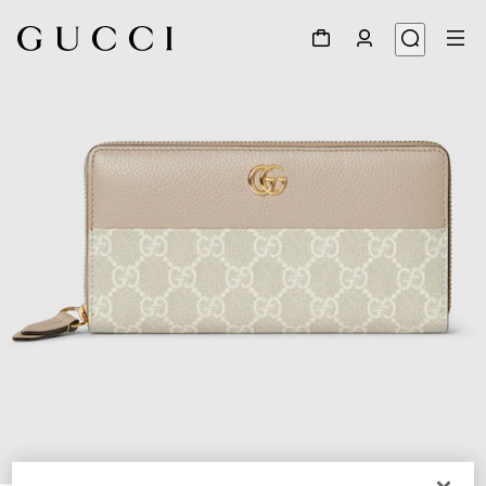
1
/
4