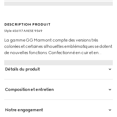
DESCRIPTION PRODUIT
Style ‎456117 AAE5E 9549
La gamme GG Marmont compte des versions très
colorées et certaines silhouettes emblématiques se dotent
de nouvelles fonctions. Confectionné en cuir et en
GG Supreme, ce portefeuille zippé se pare du détail
Double G.
Détails du produit
Composition et entretien
Notre engagement