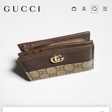
1
/
4