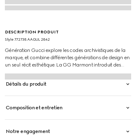
DESCRIPTION PRODUIT
Style ‎772738 AAGUL 2842
Génération Gucci explore les codes archivistiques de la
marque, et combine différentes générations de design en
un seul récit esthétique. La GG Marmont introduit des
silhouettes polyvalentes dans une palette somptueuse,
comme ce portefeuille petit format, agrémenté du
Détails du produit
Double G en finition dorée claire.
Composition et entretien
Notre engagement