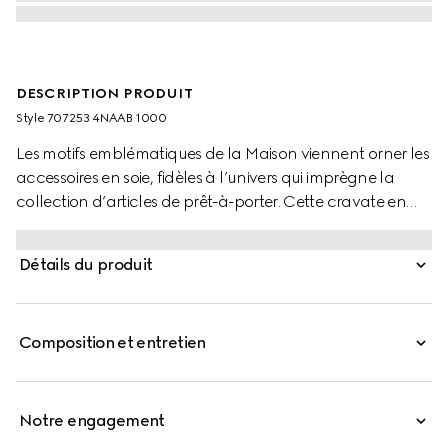
DESCRIPTION PRODUIT
Style ‎707253 4NAAB 1000
Les motifs emblématiques de la Maison viennent orner les
accessoires en soie, fidèles à l’univers qui imprègne la
collection d’articles de prêt-à-porter. Cette cravate en
soie noire est agrémentée de l’incontournable emblème
Double G, qui se présente sous la forme d’un détail subtil
Détails du produit
dans le coin.
Composition et entretien
Notre engagement