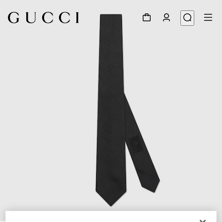
1
/
4