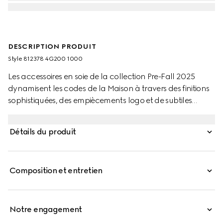
DESCRIPTION PRODUIT
Style ‎812378 4G200 1000
Les accessoires en soie de la collection Pre-Fall 2025
dynamisent les codes de la Maison à travers des finitions
sophistiquées, des empiècements logo et de subtiles
broderies. Confectionnée en maille de laine noire, cette
écharpe est ornée d’une étiquette Gucci en cuir.
Détails du produit
Composition et entretien
Notre engagement