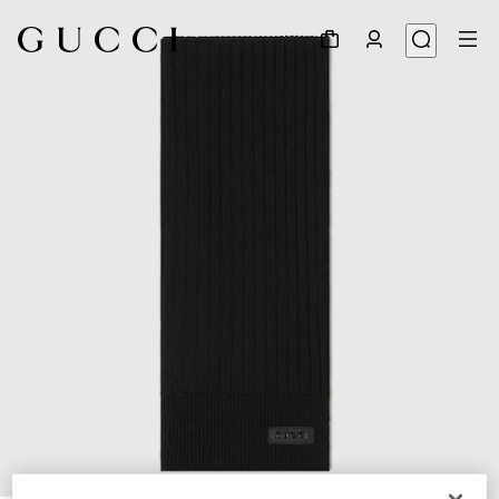
1
/
3