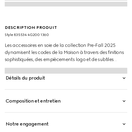
DESCRIPTION PRODUIT
Style ‎835534 4G200 1360
Les accessoires en soie de la collection Pre-Fall 2025
dynamisent les codes de la Maison à travers des finitions
sophistiquées, des empiècements logo et de subtiles
broderies. Cette écharpe est présentée en jacquard de
laine GG avec des finitions à franges.
Détails du produit
Composition et entretien
Notre engagement