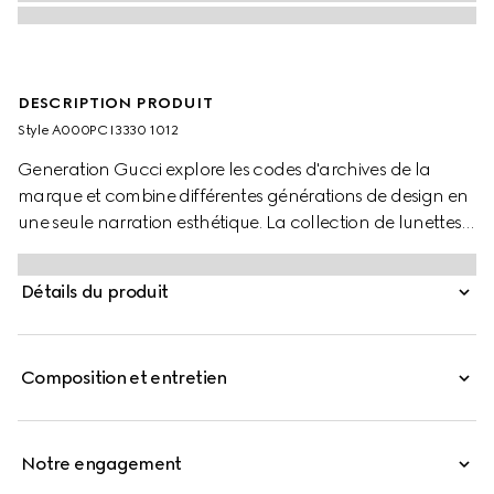
DESCRIPTION PRODUIT
Style ‎A000PC I3330 1012
Generation Gucci explore les codes d'archives de la
marque et combine différentes générations de design en
une seule narration esthétique. La collection de lunettes
réinterprète les montures en métal avec une touche
moderne, comme un détail GG enlacés rond sur les
Détails du produit
branches de ce style.
Composition et entretien
Notre engagement