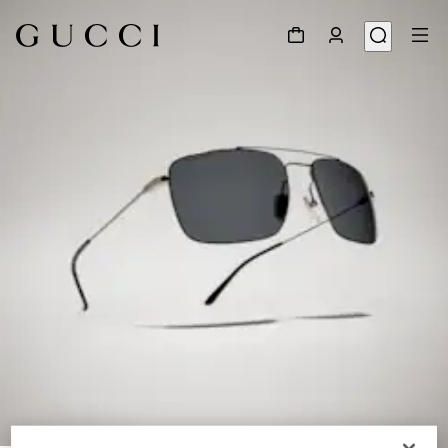
1
/
6