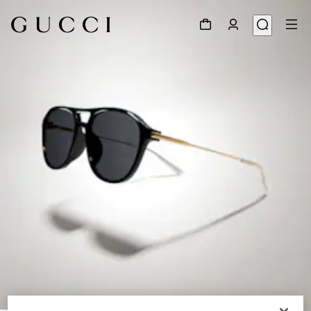
1
/
6