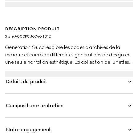
DESCRIPTION PRODUIT
Style ‎A000P8 J0740 1012
Generation Gucci explore les codes d'archives de la
marque et combine différentes générations de design en
une seule narration esthétique. La collection de lunettes
comprend ce style qui mêle une monture en acétate
avec des branches en métal pour une touche de
Détails du produit
sophistication subtile.
Composition et entretien
Notre engagement