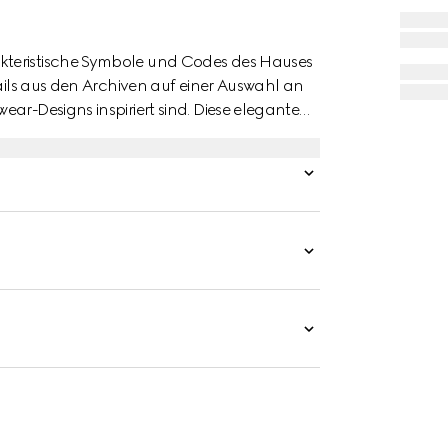
kteristische Symbole und Codes des Hauses
tails aus den Archiven auf einer Auswahl an
ar-Designs inspiriert sind. Diese elegante
em dezenten Horsebit-Motiv geziert.