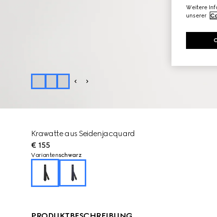
Weitere In
unserer
Co
Krawatte aus Seidenjacquard
€ 155
Varianten
schwarz
PRODUKTBESCHREIBUNG