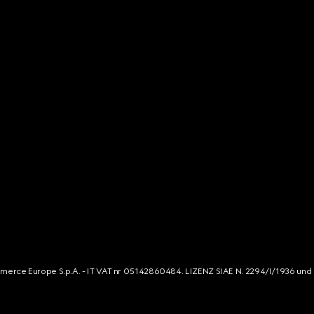
mmerce Europe S.p.A. - IT VAT nr 05142860484. LIZENZ SIAE N. 2294/I/1936 und