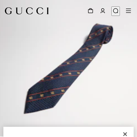
1
/
3