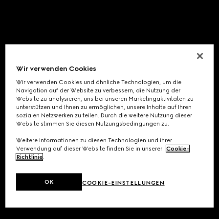
Wir verwenden Cookies
Wir verwenden Cookies und ähnliche Technologien, um die
Navigation auf der Website zu verbessern, die Nutzung der
Website zu analysieren, uns bei unseren Marketingaktivitäten zu
unterstützen und Ihnen zu ermöglichen, unsere Inhalte auf Ihren
sozialen Netzwerken zu teilen. Durch die weitere Nutzung dieser
Website stimmen Sie diesen Nutzungsbedingungen zu.
Weitere Informationen zu diesen Technologien und ihrer
Verwendung auf dieser Website finden Sie in unserer
Cookie-
Richtlinie
.
OK
COOKIE-EINSTELLUNGEN
Application error: a
client
-side exception has occurred while
loading
www.gucci.com
(see the
browser console
for more