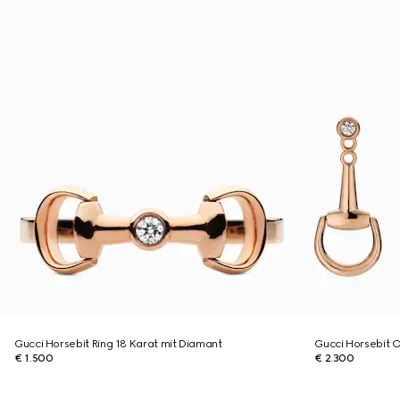
Gucci Horsebit Ring 18 Karat mit Diamant
Gucci Horsebit 
€ 1.500
€ 2.300