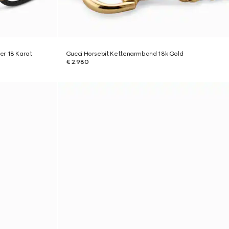
er 18 Karat
Gucci Horsebit Kettenarmband 18k Gold
€ 2.980