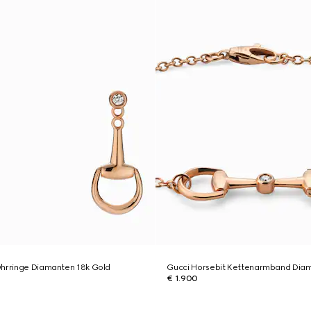
Ohrringe Diamanten 18k Gold
Gucci Horsebit Kettenarmband Diam
€ 1.900