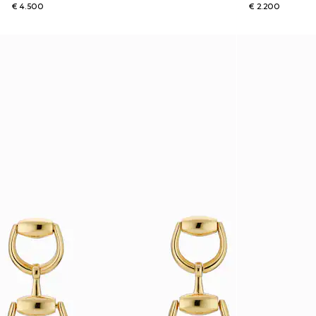
€ 4.500
€ 2.200