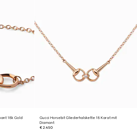
ant 18k Gold
Gucci Horsebit Gliederhalskette 18 Karat mit
Diamant
€ 2.450