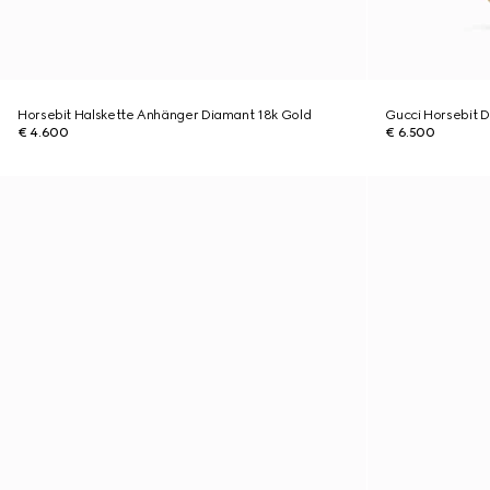
Horsebit Halskette Anhänger Diamant 18k Gold
Gucci Horsebit D
€ 4.600
€ 6.500