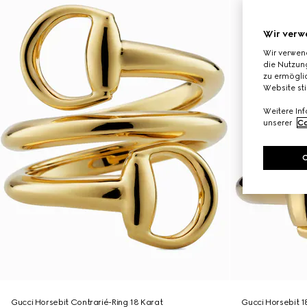
Wir verw
Wir verwen
die Nutzung
zu ermöglic
Website st
Weitere In
unserer
Co
Gucci Horsebit Contrarié-Ring 18 Karat
Gucci Horsebit 1