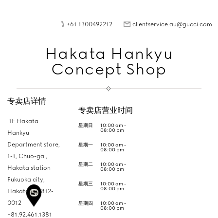
+61 1300492212
clientservice.au@gucci.com
Hakata Hankyu
Concept Shop
专卖店详情
专卖店营业时间
1F Hakata
星期日
10:00 am -
08:00 pm
Hankyu
Department store,
星期一
10:00 am -
08:00 pm
1-1, Chuo-gai,
星期二
10:00 am -
Hakata station
08:00 pm
Fukuoka city,
星期三
10:00 am -
08:00 pm
Hakata-ku,
812-
0012
星期四
10:00 am -
08:00 pm
+81.92.461.1381