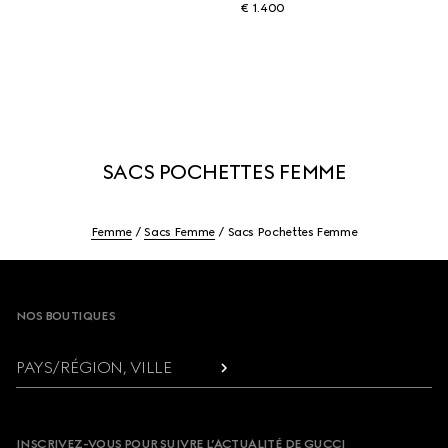
€ 1.400
SACS POCHETTES FEMME
Femme
Sacs Femme
Sacs Pochettes Femme
Footer
NOS BOUTIQUES
PAYS/RÉGION, VILLE
INSCRIVEZ-VOUS POUR SUIVRE L’ACTUALITÉ DE GUCCI