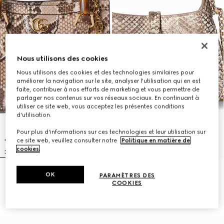
Nous utilisons des cookies
Nous utilisons des cookies et des technologies similaires pour
améliorer la navigation sur le site, analyser l'utilisation qui en est
faite, contribuer à nos efforts de marketing et vous permettre de
partager nos contenus sur vos réseaux sociaux. En continuant à
utiliser ce site web, vous acceptez les présentes conditions
d'utilisation.
Pour plus d'informations sur ces technologies et leur utilisation sur
ce site web, veuillez consulter notre
Politique en matière de
cookies
.
RUPTURE DE STOCK EN LIGNE
Cabas Gucci Diana petit format
OK
PARAMÈTRES DES
Sac Gucci Jackie 1961 mini format
en cuir python
COOKIES
en cuir python
€ 5.000
€ 5.000