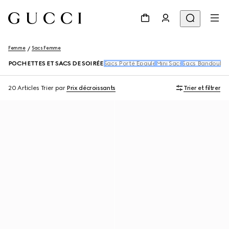
Femme
Sacs Femme
POCHETTES ET SACS DE SOIRÉE
Sacs Porté Épaule
Mini Sacs
Sacs Bandoulièr
20 Articles
Trier par
Prix décroissants
Trier et filtrer