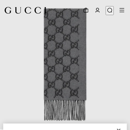
1
/
3