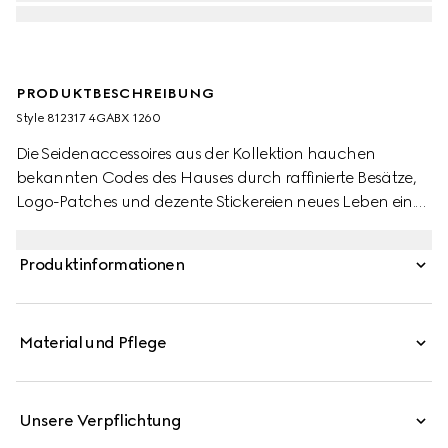
PRODUKTBESCHREIBUNG
Style ‎812317 4GABX 1260
Die Seidenaccessoires aus der Kollektion hauchen
bekannten Codes des Hauses durch raffinierte Besätze,
Logo-Patches und dezente Stickereien neues Leben ein.
Dieser Schal wird in einem Design aus
GG Kaschmirjacquard mit einem Fransenabschluss
Produktinformationen
präsentiert.
Material und Pflege
Unsere Verpflichtung